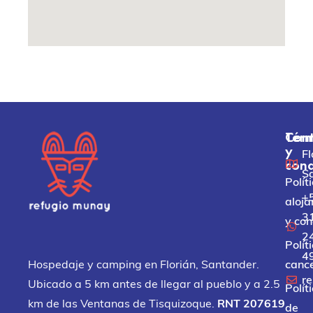
Térm
Con
y
Fl
cond
S
Polít
+
aloja
3
y co
2
Polít
4
Hospedaje y camping en Florián, Santander.
cance
r
Ubicado a 5 km antes de llegar al pueblo y a 2.5
Polít
km de las Ventanas de Tisquizoque.
RNT 207619
de